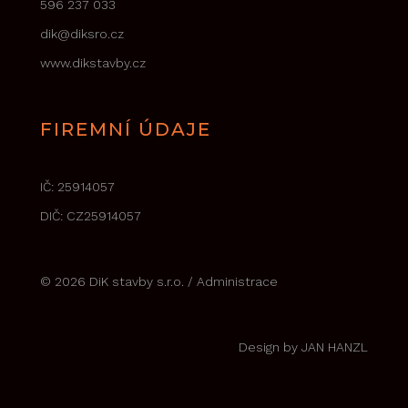
596 237 033
dik@diksro.cz
www.dikstavby.cz
FIREMNÍ ÚDAJE
IČ: 25914057
DIČ: CZ25914057
© 2026 DiK stavby s.r.o. /
Administrace
Design by JAN HANZL