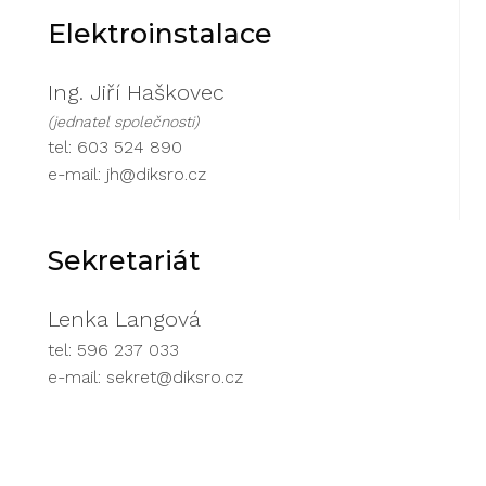
Elektroinstalace
Ing. Jiří Haškovec
(jednatel společnosti)
tel: 603 524 890
e-mail:
jh@diksro.cz
Sekretariát
Lenka Langová
tel: 596 237 033
e-mail:
sekret@diksro.cz